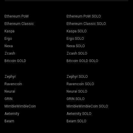
เซิร์ฟเวอร์ที่ใกล้ที่สุดกับคุณ ตำแหน่งเริ่มต้นสำหรับยุโรปคือ EU
เลือกแท่นขุดเจาะของคุณและกดปุ่มการขุด
Ethereum PoW
Ethereum PoW SOLO
Ethereum Classic
Ethereum Classic SOLO
Kaspa
Kaspa SOLO
Ergo
Ergo SOLO
เลือก กระเป๋าเงิน เหรียญ และนักขุด จากรายการแบบเลื่อนลง
Nexa
Nexa SOLO
Zcash
Zcash SOLO
Bitcoin GOLD
Bitcoin GOLD SOLO
กดปุ่ม เลือกใช้ทั้งหมด เพื่อเริ่มการขุด
Zephyr
Zephyr SOLO
Ravencoin
Ravencoin SOLO
Neurai
Neurai SOLO
GRIN
GRIN SOLO
MimbleWimbleCoin
MimbleWimbleCoin SOLO
Aeternity
Aeternity SOLO
Beam
Beam SOLO
เลือกซอฟต์แวร์การขุดที่เหมาะสม พบซอฟต์แวร์การขุดที่แนะนำ
ได้ในหน้า "
วิธีการเริ่มต้น
" สำหรับ BEAM เราขอแนะนำ Gminer
ตั้งชื่อ Flight Sheet แล้วกดปุ่ม Create Flight Sheet