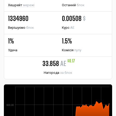
Хешрейт
мережі
Останній
блок
1334960
0.00508
$
Вирішуємо
блок
Курс
AE
1%
1.5%
Удача
Комісія
пулу
$0.17
33.858
AE
Нагорода
за блок
600.00