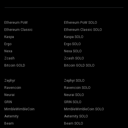
Ethereum PoW
Ethereum PoW SOLO
Ethereum Classic
Ethereum Classic SOLO
Kaspa
Kaspa SOLO
Ergo
Ergo SOLO
Nexa
Nexa SOLO
Zcash
Zcash SOLO
Bitcoin GOLD
Bitcoin GOLD SOLO
Zephyr
Zephyr SOLO
Ravencoin
Ravencoin SOLO
Neurai
Neurai SOLO
GRIN
GRIN SOLO
MimbleWimbleCoin
MimbleWimbleCoin SOLO
Aeternity
Aeternity SOLO
Beam
Beam SOLO