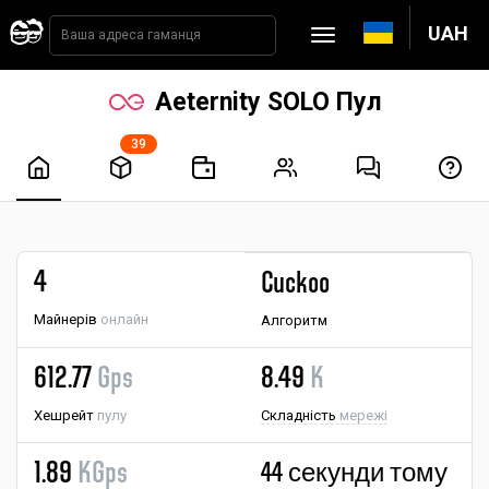
UAH
Aeternity SOLO Пул
39
4
Cuckoo
Майнерів
онлайн
Алгоритм
612.77
Gps
8.49
K
Хешрейт
пулу
Складність
мережі
1.89
KGps
44 секунди тому