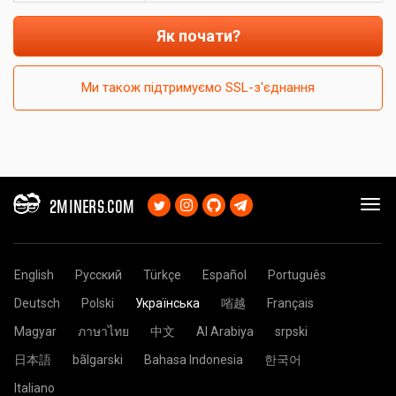
Як почати?
Ми також підтримуємо SSL-з'єднання
2MINERS.COM
English
Русский
Türkçe
Español
Português
Deutsch
Polski
Українська
㗂越
Français
Magyar
ภาษาไทย
中文
Al Arabiya
srpski
日本語
bãlgarski
Bahasa Indonesia
한국어
Italiano