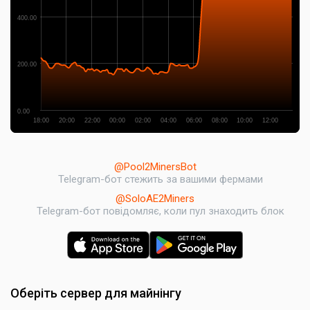
400.00
200.00
0.00
18:00
20:00
22:00
00:00
02:00
04:00
06:00
08:00
10:00
12:00
@Pool2MinersBot
Telegram-бот стежить за вашими фермами
@SoloAE2Miners
Telegram-бот повідомляє, коли пул знаходить блок
Оберіть сервер для майнінгу